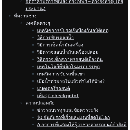
อัตราค่าบริการขนส่ง กรุงเทพฯ – ต่างจังหวัด(โดย
ประมาณ)
ทีมงานช่าง
เทคนิคต่างๆ
เทคนิคการขับรถเชิงป้องกันอุบัติเหตุ
วิธีการขับรถลุยน้ำ
วิธีการเช็คน้ำมันเครื่อง
วิธีตรวจสอบน้ำมันเครื่องปลอม
วิธีตรวจเช็กสภาพรถยนต์เบื้องต้น
เทคโนโลยีที่พลิกโฉมรถบรรทุก
เทคนิคการขับรถขึ้นเขา
เมื่อน้ำท่วมรถไปแล้วทำไงได้บ้าง?
แบตเตอรี่รถยนต์
เพิ่มจุด checkpoint
ความปลอดภัย
ข่าวรถบรรทุกและข้อควรระวัง
10 อันดับรถที่เร็วและแรงที่สุดในโลก
6 อาการที่แสดงให้รู้ว่าช่วงล่างรถยนต์กำลังมี