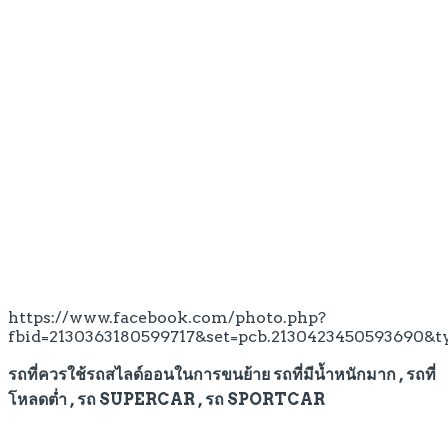
https://www.facebook.com/photo.php?
fbid=2130363180599717&set=pcb.2130423450593690&t
รถที่ควรใช้รถสไลด์ออนในการขนย้าย รถที่มีน้ำหนักมาก , รถที่
โหลดต่ำ , รถ SUPER­CAR , รถ SPORT­CAR