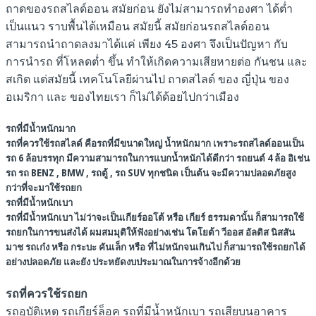
ถาดของรถสไลด์ออน สมัยก่อน ยังไม่สามารถทำองศา ได้ต่ำ
เป็นแนว ราบพื้นได้เหมือน สมัยนี้ สมัยก่อนรถสไลด์ออน
สามารถนำถาดลงมาได้แค่ เพียง 45 องศา จึงเป็นปัญหา กับ
การนำรถ ที่โหลดต่ำ ขึ้น ทำให้เกิดความเสียหายต่อ กันชน และ
สเกิต แต่สมัยนี้ เทคโนโลยีผ่านไป ถาดสไลด์ ของ ญี่ปุ่น ของ
อเมริกา และ ของไทยเรา ก็ไม่ได้ด้อยไปกว่าเมือง
รถที่มีน้ำหนักมาก
รถที่ควรใช้รถสไลด์ คือรถที่มีขนาดใหญ่ น้ำหนักมาก เพราะรถสไลด์ออนเป็น
รถ 6 ล้อบรรทุก มีความสามารถในการแบกน้ำหนักได้ดีกว่า รถยนต์ 4 ล้อ อิเช่น
รถ รถ BENZ , BMW , รถตู้ , รถ SUV ทุกชนิด เป็นต้น จะมีความปลอดภัยสูง
กว่าที่จะมาใช้รถยก
รถที่มีน้ำหนักเบา
รถที่มีน้ำหนักเบา ไม่ว่าจะเป็นเกียร์ออโต้ หรือ เกียร์ ธรรมดานั้น ก็สามารถใช้
รถยกในการขนส่งได้ ผมสมมุติให้ฟังอย่างเช่น โตโยต้า วีออส อัลติส นิสสัน
มาช รถเก๋ง หรือ กระบะ คันเล็ก หรือ ที่ไม่หนักจนเกินไป ก็สามารถใช้รถยกได้
อย่างปลอดภัย และยัง ประหยัดงบประมาณในการจ้างอีกด้วย
รถที่ควรใช้รถยก
รถอุบัติเหตุ รถเกียร์ล็อค รถที่มีน้ำหนักเบา รถเสียบนอาคาร