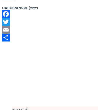
(
)
Like Button Notice
view
Facebook
Twitter
Email
Share
สาระน่ารู้