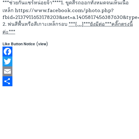
***ช่วยกันแชร์หน่อยจ้า****1. ขูดสีรถออกทั้งหมดจนเห็นเนื้อ
เหล็ก https://www.facebook.com/photo.php?
fbid=2137911653178203&set=a.1405817456387630&type
2. พ่นสีพื้นหรือสีเกาะเหล็กรอบ
***[…]***ยังมีต่อ***คลิ๊กตรงนี้
ค่ะ***
(
)
Like Button Notice
view
Facebook
Twitter
Email
Share