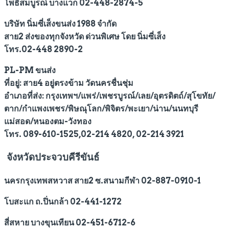
โพธิ์สมบูรณ์ บางแวก 02-448-2874-5
บริษัท นิ่มซี่เส็งขนส่ง 1988 จำกัด
สาย2 ส่งของทุกจังหวัด ด่วนพิเศษ โดย นิ่มซี่เส็ง
โทร.02-448 2890-2
PL-PM ขนส่ง
ที่อยู่: สาย4 อยู่ตรงข้าม วัดนครชื่นชุ่ม
อำเภอที่ส่ง: กรุงเทพฯ/แพร่/เพชรบูรณ์/เลย/อุตรดิตถ์/สุโขทัย/
ตาก/กำแพงเพชร/พิษณุโลก/พิจิตร/พะเยา/น่าน/นนทบุรี
แม่สอด/หนองตม-วังทอง
โทร. 089-610-1525,02-214 4820, 02-214 3921
จังหวัดประจวบคีรีขันธ์
นครกรุงเทพสหวาส สาย2 ซ.สนามกีฬา 02-887-0910-1
โบสะแก ถ.ปิ่นกล้า 02-441-1272
สี่สหาย บางขุนเทียน 02-451-6712-6