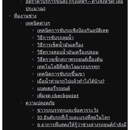
อัตราค่าบริการขนส่ง กรุงเทพฯ – ต่างจังหวัด(โดย
ประมาณ)
ทีมงานช่าง
เทคนิคต่างๆ
เทคนิคการขับรถเชิงป้องกันอุบัติเหตุ
วิธีการขับรถลุยน้ำ
วิธีการเช็คน้ำมันเครื่อง
วิธีตรวจสอบน้ำมันเครื่องปลอม
วิธีตรวจเช็กสภาพรถยนต์เบื้องต้น
เทคโนโลยีที่พลิกโฉมรถบรรทุก
เทคนิคการขับรถขึ้นเขา
เมื่อน้ำท่วมรถไปแล้วทำไงได้บ้าง?
แบตเตอรี่รถยนต์
เพิ่มจุด checkpoint
ความปลอดภัย
ข่าวรถบรรทุกและข้อควรระวัง
10 อันดับรถที่เร็วและแรงที่สุดในโลก
6 อาการที่แสดงให้รู้ว่าช่วงล่างรถยนต์กำลังมี