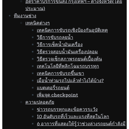
อัตราค่าบริการขนส่ง กรุงเทพฯ – ต่างจังหวัด(โดย
ประมาณ)
ทีมงานช่าง
เทคนิคต่างๆ
เทคนิคการขับรถเชิงป้องกันอุบัติเหตุ
วิธีการขับรถลุยน้ำ
วิธีการเช็คน้ำมันเครื่อง
วิธีตรวจสอบน้ำมันเครื่องปลอม
วิธีตรวจเช็กสภาพรถยนต์เบื้องต้น
เทคโนโลยีที่พลิกโฉมรถบรรทุก
เทคนิคการขับรถขึ้นเขา
เมื่อน้ำท่วมรถไปแล้วทำไงได้บ้าง?
แบตเตอรี่รถยนต์
เพิ่มจุด checkpoint
ความปลอดภัย
ข่าวรถบรรทุกและข้อควรระวัง
10 อันดับรถที่เร็วและแรงที่สุดในโลก
6 อาการที่แสดงให้รู้ว่าช่วงล่างรถยนต์กำลังมี